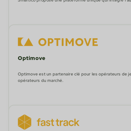
Smartico propose une plateforme unique qui intègre l'aut
Optimove
Optimove est un partenaire clé pour les opérateurs de jeu
opérateurs du marché.