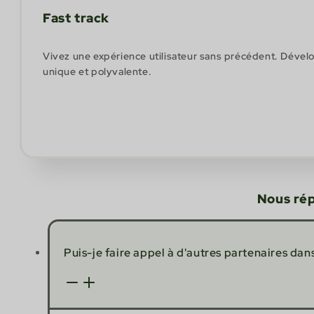
Fast track
Vivez une expérience utilisateur sans précédent. Dévelop
unique et polyvalente.
Nous rép
Puis-je faire appel à d'autres partenaires dan