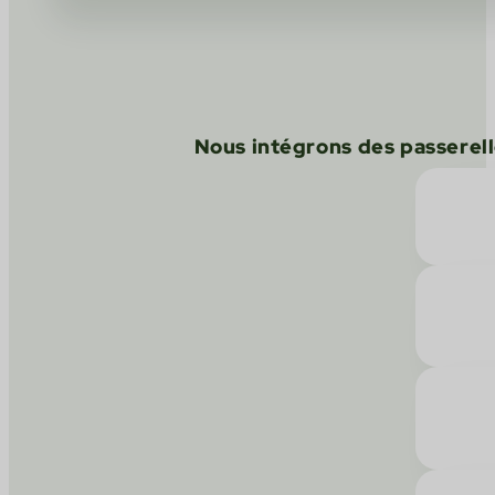
Nous intégrons des passerelle