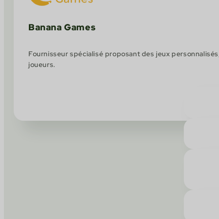
Banana Games
Fournisseur spécialisé proposant des jeux personnalisés,
joueurs.