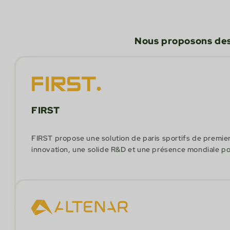
Nous proposons des 
FIRST
FIRST propose une solution de paris sportifs de premier
innovation, une solide R&D et une présence mondiale po