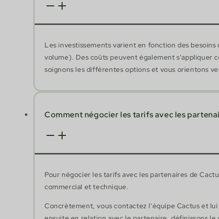
Les investissements varient en fonction des besoins d
volume). Des coûts peuvent également s'appliquer con
soignons les différentes options et vous orientons ver
Comment négocier les tarifs avec les partena
Pour négocier les tarifs avec les partenaires de Cact
commercial et technique.
Concrètement, vous contactez l'équipe Cactus et lui
ensuite en relation avec le partenaire, définissons le