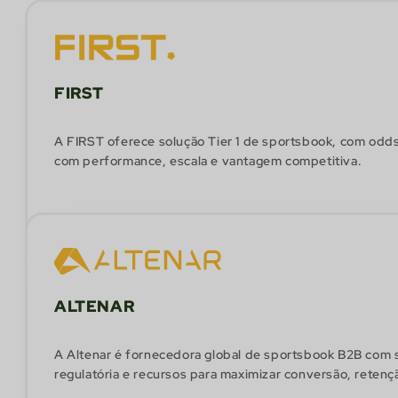
FIRST
A FIRST oferece solução Tier 1 de sportsbook, com odds
com performance, escala e vantagem competitiva.
ALTENAR
A Altenar é fornecedora global de sportsbook B2B com 
regulatória e recursos para maximizar conversão, retenç