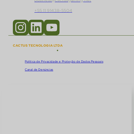
+55 11 91438-5504
CACTUS TECNOLOGIA LTDA
•
Copyright © 2018 - 2026
CNPJ:
57.920.261/0001-47
Política de Privacidade e Proteção de Dados Pessoais
Canal de Denúncias