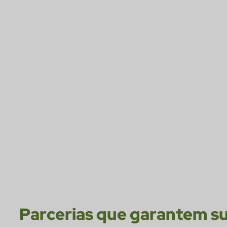
Parcerias que garantem suc