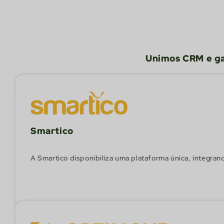
Unimos CRM e ga
Smartico
A Smartico disponibiliza uma plataforma única, integra