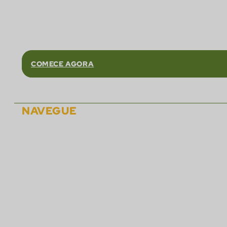
Conte co
COMECE AGORA
NAVEGUE
Sobre
Soluções
Parceiros
Carreiras
Eventos
Notícias
Materiais