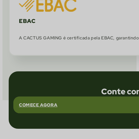
EBAC
A CACTUS GAMING é certificada pela EBAC, garantindo p
Conte co
COMECE AGORA