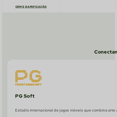
CRM E GAMIFICAÇÃO
Conectam
PG Soft
Estúdio internacional de jogos móveis que combina arte 