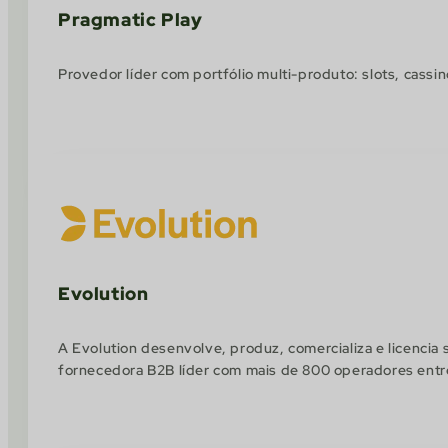
Pragmatic Play
Provedor líder com portfólio multi-produto: slots, cass
Evolution
A Evolution desenvolve, produz, comercializa e licencia
fornecedora B2B líder com mais de 800 operadores entre