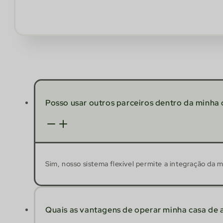
Posso usar outros parceiros dentro da minha
Sim, nosso sistema flexível permite a integração da
Quais as vantagens de operar minha casa de 