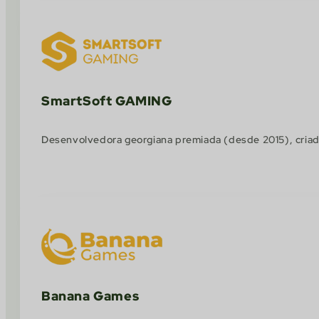
SmartSoft GAMING
Desenvolvedora georgiana premiada (desde 2015), criador
Banana Games