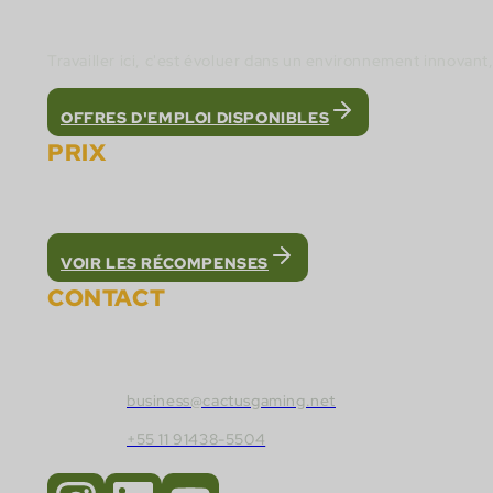
Rejoignez l'équipe de Cactus Gaming et constr
Travailler ici, c'est évoluer dans un environnement innovan
OFFRES D'EMPLOI DISPONIBLES
PRIX
Nous avons été reconnus comme la meilleure pla
VOIR LES RÉCOMPENSES
CONTACT
Contactez Cactus Gaming :
business@cactusgaming.net
+55 11 91438-5504