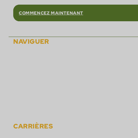
COMMENCEZ MAINTENANT
NAVIGUER
Sur
Solutions
Partenaires
Carrières
Événements
Nouvelles
Matériels
Contact
CARRIÈRES