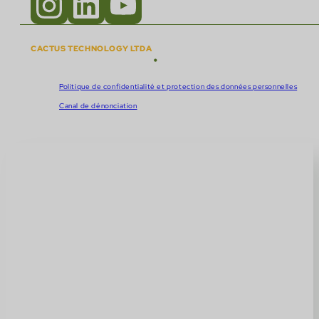
CACTUS TECHNOLOGY LTDA
•
Droits d'auteur © 2018 - 2026
CNPJ :
57.920.261/0001-47
Politique de confidentialité et protection des données personnelles
Canal de dénonciation