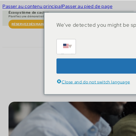
Passer au contenu principal
Passer au pied de page
Écosystème de cactus
Planifiez une démonstration en direct
We've detected you might be spe
RÉSERVEZ DÈS MAINTENANT
English
Close and do not switch language