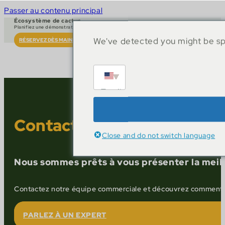
Passer au contenu principal
Écosystème de cactus
Planifiez une démonstration en direct
We've detected you might be spe
RÉSERVEZ DÈS MAINTENANT
English
Contact
Close and do not switch language
Nous sommes prêts à vous présenter la meill
Contactez notre équipe commerciale et découvrez comment no
PARLEZ À UN EXPERT