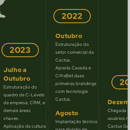
2022
Outubro
Estruturação do
2023
setor comercial da
Cactus.
Aposta Casada e
Julho a
CifraBet duas
Outubro
20
primeiras brandings
Estruturação do
com tecnologia
quadro de C-Levels
Cactus.
Dezem
da empresa, CRM, e
demais áreas
Chegada d
Agosto
chaves.
usuários n
Implantação técnica
Aplicação da cultura
Cactus Ga
para divisão de