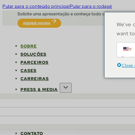
Pular para o conteúdo principal
Pular para o rodapé
Solicite uma apresentação e conheça todo o potencial do 
AGENDE AGORA
We've d
want to
SOBRE
SOLUÇÕES
Engli
PARCEIROS
Close 
CASES
CARREIRAS
PRESS & MEDIA
CONTATO