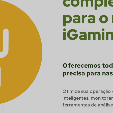
comple
para o
iGami
Oferecemos toda
precisa para nasc
Otimize sua operação 
inteligentes, monitora
ferramentas de análise