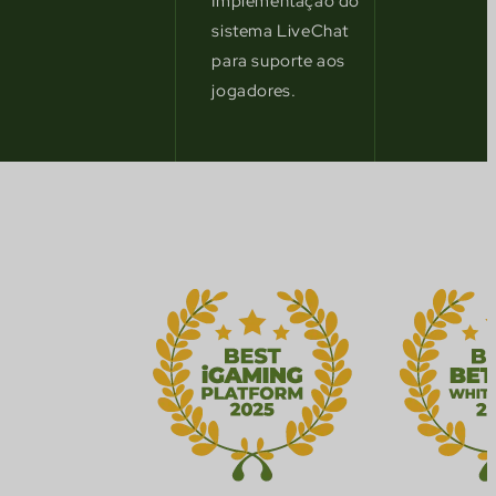
Implementação do
sistema LiveChat
para suporte aos
jogadores.