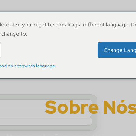
nosso ecossistema
etected you might be speaking a different language. D
 change to:
Change Lan
sh
and do not switch language
Sobre Nó