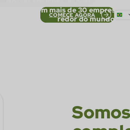
Nossas soluções, expertise e tecno
presentes em mais de 30 empresas d
COMECE AGORA
redor do mundo.
EN
FR
ES
Somos