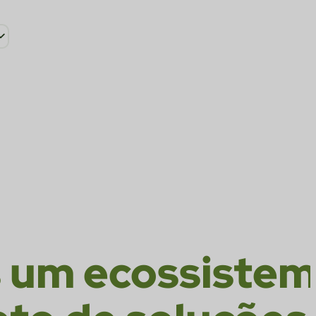
logia estão
e apostas ao
 um ecossiste