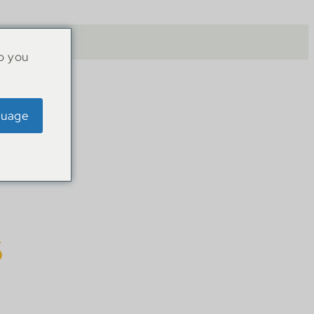
o you
guage
s