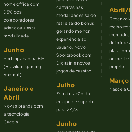
home office com
carteiras nas
Abril/
95% dos
modalidades saldo
Desenvolv
colaboradores
real e saldo bônus
melhores t
aderidos a esta
gerando melhor
mercado, 
modalidade.
experiência ao
de infraes
usuário. Novo
Junho
plataforma
Sportsbook com
Participação na BIS
online, tes
Digitain e novos
(Brazilian Igaming
projeto.
jogos de cassino.
Summit).
Março
Julho
Janeiro e
Nasce a C
Estruturação da
Abril
equipe de suporte
Novas brands com
para 24/7.
a tecnologia
Cactus.
Junho