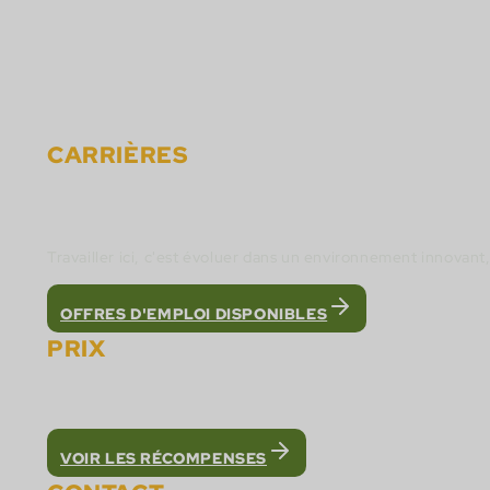
Événements
Nouvelles
Matériels
Contact
CARRIÈRES
Rejoignez l'équipe de Cactus Gaming et constr
Travailler ici, c'est évoluer dans un environnement innovan
OFFRES D'EMPLOI DISPONIBLES
PRIX
Nous avons été reconnus comme la meilleure pla
VOIR LES RÉCOMPENSES