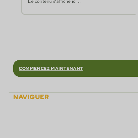
Le contenu s'affiche ici...
Faites confiance 
COMMENCEZ MAINTENANT
NAVIGUER
Sur
Solutions
Partenaires
Carrières