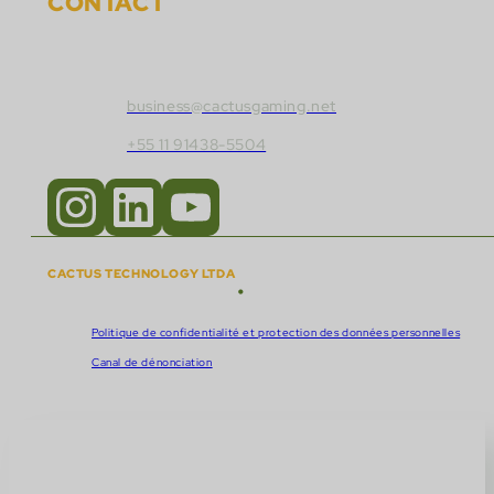
CONTACT
Contactez Cactus Gaming :
business@cactusgaming.net
+55 11 91438-5504
CACTUS TECHNOLOGY LTDA
•
Droits d'auteur © 2018 - 2026
CNPJ :
57.920.261/0001-47
Politique de confidentialité et protection des données personnelles
Canal de dénonciation