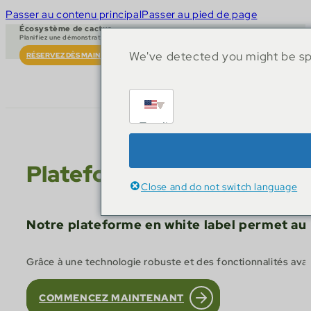
Passer au contenu principal
Passer au pied de page
Écosystème de cactus
Planifiez une démonstration en direct
We've detected you might be spe
RÉSERVEZ DÈS MAINTENANT
English
Plateforme en White Labe
Close and do not switch language
Notre plateforme en white label permet aux
Grâce à une technologie robuste et des fonctionnalités avan
COMMENCEZ MAINTENANT