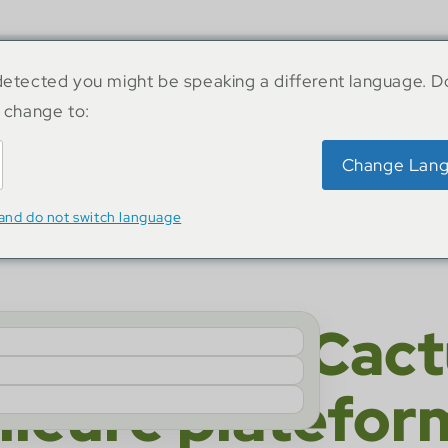
 de notre écosystème.
etected you might be speaking a different language. D
 change to:
Change Lan
sh
and do not switch language
nologique Cact
illeure platefor