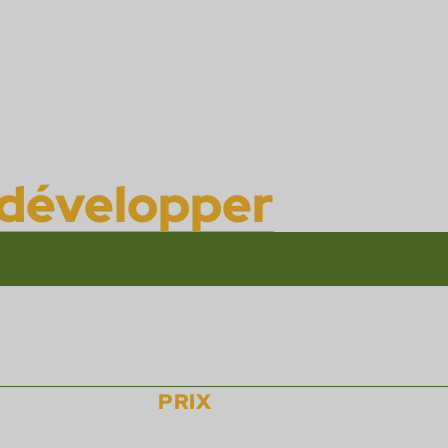
ance à notre techn
développer
votre 
PRIX
s Gaming et
Nous avons été reconnus comm