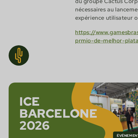
du groupe Cactus Corpor
nécessaires au lancemen
expérience utilisateur 
https://www.gamesbra
prmio-de-melhor-plat
ICE
BARCELONE
2026
ÉVÉNEMEN