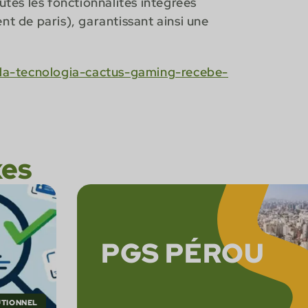
utes les fonctionnalités intégrées
nt de paris), garantissant ainsi une
a-tecnologia-cactus-gaming-recebe-
xes
PGS PÉROU
UTIONNEL