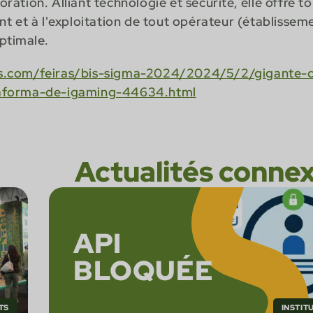
ation. Alliant technologie et sécurité, elle offre to
t et à l'exploitation de tout opérateur (établisseme
optimale.
s.com/feiras/bis-sigma-2024/2024/5/2/gigante-d
aforma-de-igaming-44634.html
Actualités conne
API
BLOQUÉE
TS
INSTIT