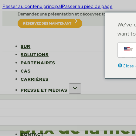
Passer au contenu principal
Passer au pied de page
Demandez une présentation et découvrez tout le potentiel
RÉSERVEZ DÈS MAINTENANT
We've d
want to
SUR
SOLUTIONS
Engli
PARTENAIRES
Close 
CAS
CARRIÈRES
PRESSE ET MÉDIAS
Le géant tech
prix de la me
CONTACT