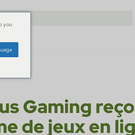
o you
guage
us Gaming reçoi
me de jeux en li