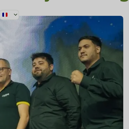
PT_BR
EN
ES