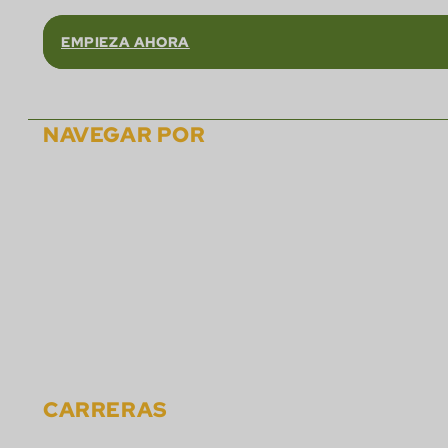
EMPIEZA AHORA
NAVEGAR POR
Sobre
Soluciones
Asociados
Carreras
Eventos
Noticias
Materiales
Contacto
CARRERAS