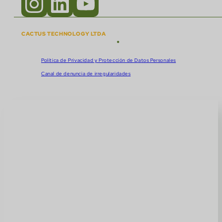
CACTUS TECHNOLOGY LTDA
•
Derechos de autor © 2018 - 2026
CNPJ:
57.920.261/0001-47
Política de Privacidad y Protección de Datos Personales
Canal de denuncia de irregularidades