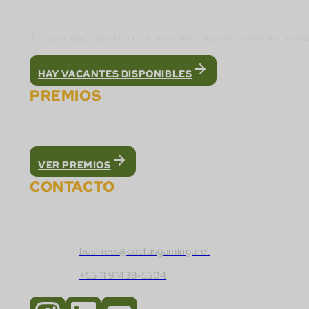
Únete al equipo de Cactus Gaming y construye 
Trabajar aquí significa crecer en un entorno innovador, cola
HAY VACANTES DISPONIBLES
PREMIOS
Fuimos reconocidos como la mejor plataforma Wh
VER PREMIOS
CONTACTO
Contacta con Cactus Gaming:
business@cactusgaming.net
+55 11 91438-5504