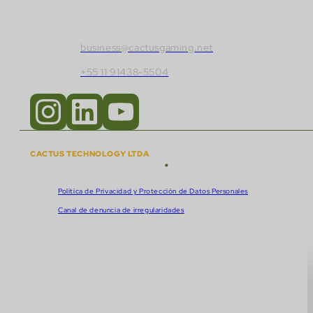
Contacta con Cactus Gaming:
business@cactusgaming.net
+55 11 91438-5504
CACTUS TECHNOLOGY LTDA
•
Derechos de autor © 2018 - 2026
CNPJ:
57.920.261/0001-47
Política de Privacidad y Protección de Datos Personales
Canal de denuncia de irregularidades