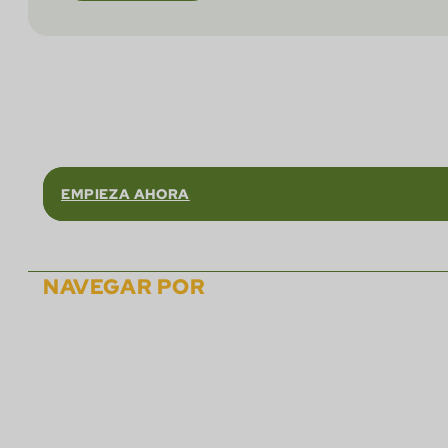
Confíe en
EMPIEZA AHORA
NAVEGAR POR
Sobre
Soluciones
Asociados
Carreras
Eventos