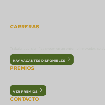
Noticias
Materiales
Contacto
CARRERAS
Únete al equipo de Cactus Gaming y construye 
Trabajar aquí significa crecer en un entorno innovador, cola
HAY VACANTES DISPONIBLES
PREMIOS
Fuimos reconocidos como la mejor plataforma Wh
VER PREMIOS
CONTACTO