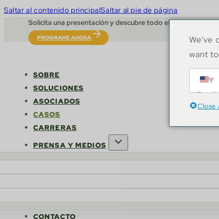
Saltar al contenido principal
Saltar al pie de página
Solicita una presentación y descubre todo el potencial de 
PROGRAME AHORA
We've d
want to
SOBRE
SOLUCIONES
Engli
ASOCIADOS
Close 
CASOS
CARRERAS
PRENSA Y MEDIOS
CONTACTO