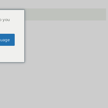
o you
guage