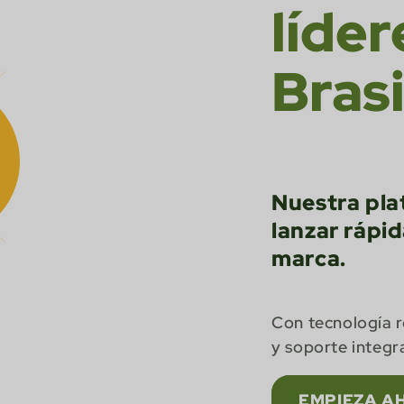
líde
Brasi
Nuestra pla
lanzar rápi
marca.
Con tecnología r
y soporte integra
EMPIEZA A