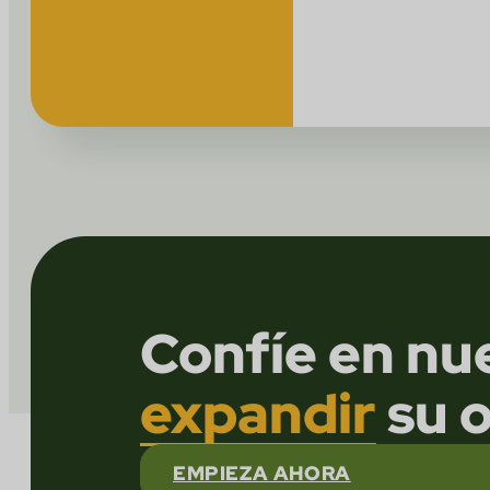
Confíe en nu
expandir
su o
EMPIEZA AHORA