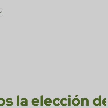
asociaciones
mpulsando la
ible en el
BR
 la elección de