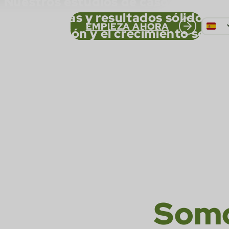
Nuestros estudios de caso reflejan 
estratégicas y resultados sólidos, i
EMPIEZA AHORA
innovación y el crecimiento sosten
PT_
iGaming global.
EN
FR
Somos