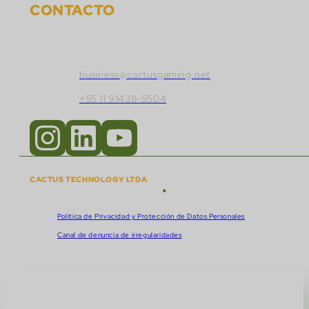
CONTACTO
Contacta con Cactus Gaming:
business@cactusgaming.net
+55 11 91438-5504
CACTUS TECHNOLOGY LTDA
•
Derechos de autor © 2018 - 2026
CNPJ:
57.920.261/0001-47
Política de Privacidad y Protección de Datos Personales
Canal de denuncia de irregularidades