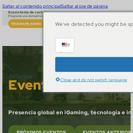
Saltar al contenido principal
Saltar al pie de página
Ecosistema de cactus
Programe una demostración en vivo
We've detected you might be spe
PROGRAME AHORA
English
Eventos que conec
Close and do not switch language
Presencia global en iGaming, tecnología e in
PRÓXIMOS EVENTOS
EVENTOS ANTERIOR