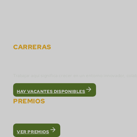
Carreras
Eventos
Noticias
Materiales
Contacto
CARRERAS
Únete al equipo de Cactus Gaming y construye 
Trabajar aquí significa crecer en un entorno innovador, cola
HAY VACANTES DISPONIBLES
PREMIOS
Fuimos reconocidos como la mejor plataforma Wh
VER PREMIOS