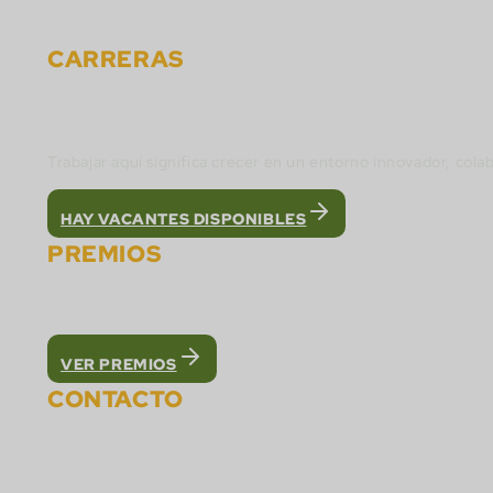
Contacto
CARRERAS
Únete al equipo de Cactus Gaming y construye 
Trabajar aquí significa crecer en un entorno innovador, cola
HAY VACANTES DISPONIBLES
PREMIOS
Fuimos reconocidos como la mejor plataforma Wh
VER PREMIOS
CONTACTO
Contacta con Cactus Gaming: