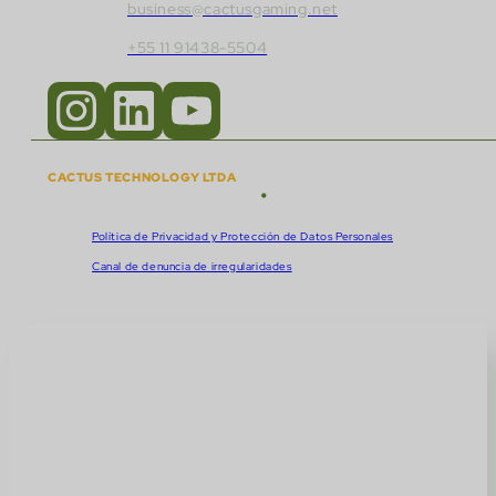
business@cactusgaming.net
+55 11 91438-5504
CACTUS TECHNOLOGY LTDA
•
Derechos de autor © 2018 - 2026
CNPJ:
57.920.261/0001-47
Política de Privacidad y Protección de Datos Personales
Canal de denuncia de irregularidades