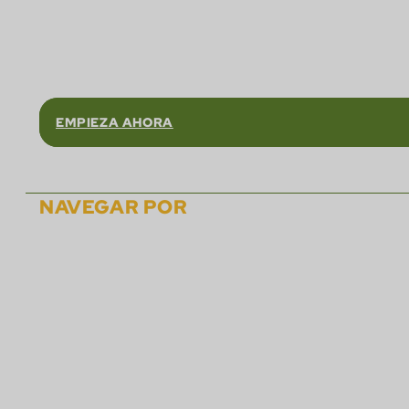
Confíe en
EMPIEZA AHORA
NAVEGAR POR
Sobre
Soluciones
Asociados
Carreras
Eventos
Noticias
Materiales