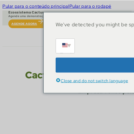
Pular para o conteúdo principal
Pular para o rodapé
Ecossistema Cactus
Agende uma demonstração ao vivo
We've detected you might be spe
AGENDE AGORA
English
Cactus Gaming conquis
Close and do not switch language
Empresa vence pelo 