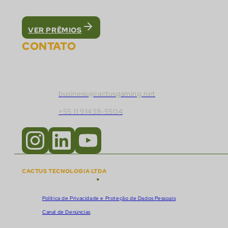
Fomos reconhecidos como a melhor plataforma 
VER PRÊMIOS
CONTATO
Fale com a Cactus Gaming:
business@cactusgaming.net
+55 11 91438-5504
CACTUS TECNOLOGIA LTDA
•
Copyright © 2018 - 2026
CNPJ:
57.920.261/0001-47
Política de Privacidade e Proteção de Dados Pessoais
Canal de Denúncias