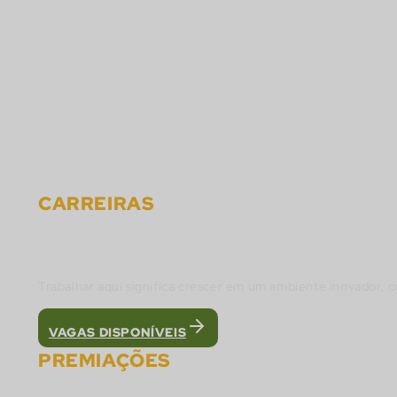
Soluções
Parceiros
Carreiras
Eventos
Notícias
Materiais
Contato
CARREIRAS
Faça parte do Time Cactus Gaming e construa
Trabalhar aqui significa crescer em um ambiente inovador, 
VAGAS DISPONÍVEIS
PREMIAÇÕES