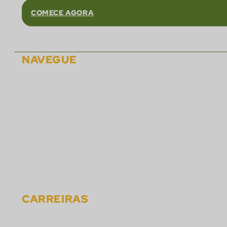
COMECE AGORA
NAVEGUE
Sobre
Soluções
Parceiros
Carreiras
Eventos
Notícias
Materiais
Contato
CARREIRAS
Faça parte do Time Cactus Gaming e construa