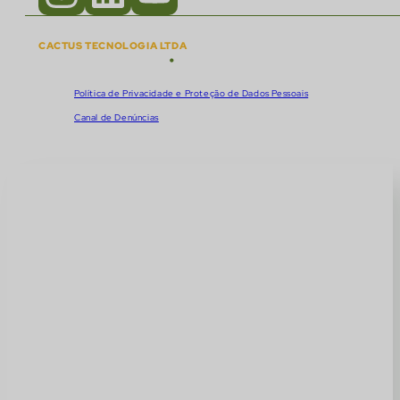
CACTUS TECNOLOGIA LTDA
•
Copyright © 2018 - 2026
CNPJ:
57.920.261/0001-47
Política de Privacidade e Proteção de Dados Pessoais
Canal de Denúncias