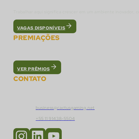
Trabalhar aqui significa crescer em um ambiente inovador, 
VAGAS DISPONÍVEIS
PREMIAÇÕES
Fomos reconhecidos como a melhor plataforma 
VER PRÊMIOS
CONTATO
Fale com a Cactus Gaming:
business@cactusgaming.net
+55 11 91438-5504